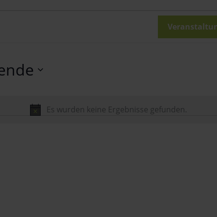
en
en
Veranstaltu
ende
Es wurden keine Ergebnisse gefunden.
Hinweis