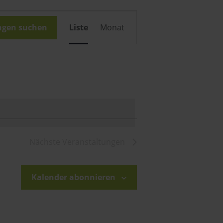
Veranstaltung
ngen suchen
Liste
Monat
Ansichten-
Navigation
Nächste
Veranstaltungen
Kalender abonnieren