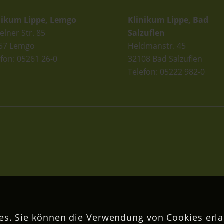
nikum Lippe, Lemgo
Klinikum Lippe, Bad
elner Str. 85
Salzuflen
57 Lemgo
Heldmanstr. 45
efon: 05261 26-0
32108 Bad Salzuflen
Telefon: 05222 982-0
s. Sie können die Verwendung von Cookies erla