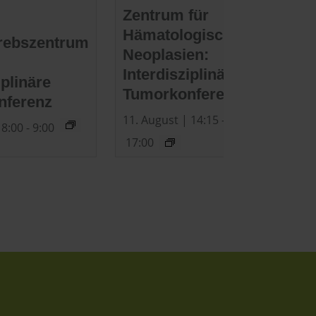
Zentrum für
Hämatologische
rebszentrum
Neoplasien:
Interdisziplinäre
iplinäre
Tumorkonferenz
nferenz
11. August | 14:15
-
 8:00
-
9:00
17:00