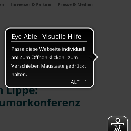
en
Einweiser & Partner
Presse & Medien
 Lippe:
 Tumorkonferenz