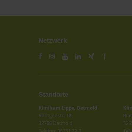
Netzwerk
Standorte
St
Klinikum Lippe, Detmold
Kli
Röntgenstr. 18
Rint
32756 Detmold
326
Telefon: 05231 72-0
Tel