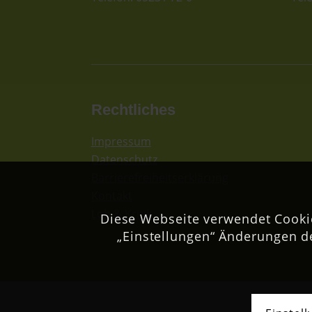
Rechtliches
Impressum
Datenschutz
Barrierefreiheitserklärung
Kontakt
Lob & Kritik
Diese Webseite verwendet Cookie
„Einstellungen“ Änderungen d