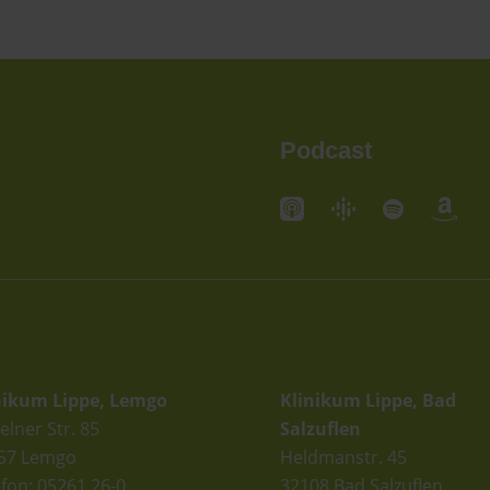
Podcast
andorte
Standorte
nikum Lippe, Lemgo
Klinikum Lippe, Bad
elner Str. 85
Salzuflen
57 Lemgo
Heldmanstr. 45
efon: 05261 26-0
32108 Bad Salzuflen