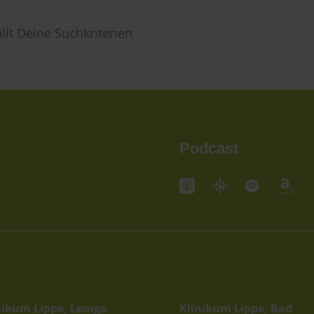
llt Deine Suchkriterien
Podcast
andorte
Standorte
nikum Lippe, Lemgo
Klinikum Lippe, Bad