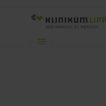
Es ko