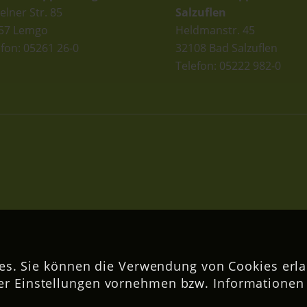
elner Str. 85
Salzuflen
57 Lemgo
Heldmanstr. 45
efon: 05261 26-0
32108 Bad Salzuflen
Telefon: 05222 982-0
s. Sie können die Verwendung von Cookies erla
er Einstellungen vornehmen bzw. Informationen 