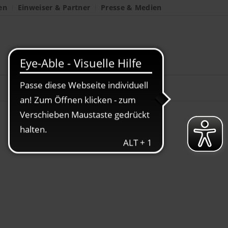
en
Einweiser & Partner
Presse & Medien
funden