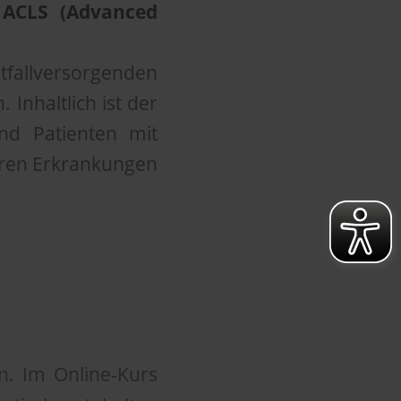
 ACLS (Advanced
tfallversorgenden
Inhaltlich ist der
und Patienten mit
eren Erkrankungen
. Im Online-Kurs