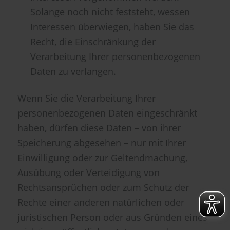
Solange noch nicht feststeht, wessen
Interessen überwiegen, haben Sie das
Recht, die Einschränkung der
Verarbeitung Ihrer personenbezogenen
Daten zu verlangen.
Wenn Sie die Verarbeitung Ihrer
personenbezogenen Daten eingeschränkt
haben, dürfen diese Daten – von ihrer
Speicherung abgesehen – nur mit Ihrer
Einwilligung oder zur Geltendmachung,
Ausübung oder Verteidigung von
Rechtsansprüchen oder zum Schutz der
Rechte einer anderen natürlichen oder
juristischen Person oder aus Gründen eines