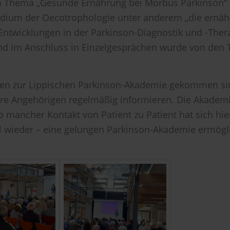
m Thema „Gesunde Ernährung bei Morbus Parkinson“ 
udium der Oecotrophologie unter anderem „die ernähr
twicklungen in der Parkinson-Diagnostik und -Therap
nd im Anschluss in Einzelgesprächen wurde von den
chen zur Lippischen Parkinson-Akademie gekommen si
hre Angehörigen regelmäßig informieren. Die Akademi
o mancher Kontakt von Patient zu Patient hat sich hie
mal wieder – eine gelungen Parkinson-Akademie ermög