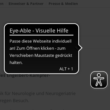
en
Einweiser & Partner
Presse & Medien
des Engelbert-Kämpfer-
nik für Neurologie und Neurogeriatrie
n regen Besuch.