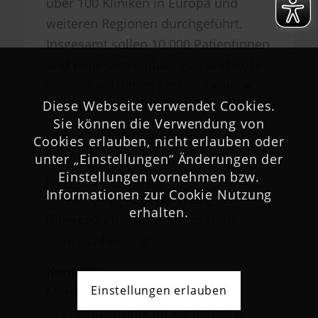
über 100 Kliniken in Europa und
weiteren Regionen durchgeführt.
Insgesamt sollen 10.000 Patientinnen
und Patienten einbezogen und über
ein Jahr nach dem Eingriff begleitet
Diese Webseite verwendet Cookies.
werden.
Sie können die Verwendung von
Dieses Register sammelt echte
Cookies erlauben, nicht erlauben oder
Erfahrungen aus dem Klinikalltag
unter „Einstellungen“ Änderungen der
Einstellungen vornehmen bzw.
(„Real World Data“)
und dient der
Informationen zur Cookie Nutzung
fortlaufenden Überwachung des
erhalten.
BioFreedom™ Ultra-Stents nach
seiner Zulassung.
Kontakt
Einstellungen erlauben
Marion Denart
Universitätsklinik für Kardiologie,