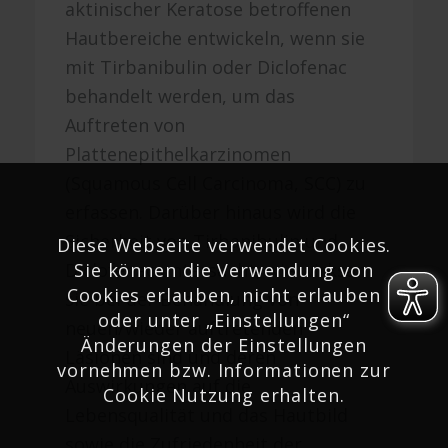
aktinischer Keratose betroffenen
Hautbereiche entwickeln, wenn sie
mit Tirbanibulin oder Diclofenac
behandelt werden, um das
Auftreten von
Plattenepithelkarzinomen
(Squamous Cell Carcinoma,
SCC
) zu
erfassen. Darüber hinaus wird die
Sicherheit von Tirbanibulin und
Diese Webseite verwendet Cookies.
Sie können die Verwendung von
Diclofenac untersucht, wie wirksam
Cookies erlauben, nicht erlauben
sie bei der Behandlung von
oder unter „Einstellungen“
neuen/wieder auftretenden
Änderungen der Einstellungen
Läsionen sind und deren
vornehmen bzw. Informationen zur
Auswirkungen auf die
Cookie Nutzung erhalten.
Lebensqualität und das Hautbild
sowie die Zufriedenheit der