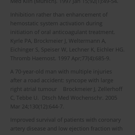
Med Klin (Munich). 1997 Jan 15;92(1):49-54.
Inhibition rather than enhancement of
hemostatic system activation during
initiation of oral anticoagulant treatment.
Kyrle PA, Brockmeier J, Weltermann A,
Eichinger S, Speiser W, Lechner K, Eichler HG.
Thromb Haemost. 1997 Apr;77(4):685-9.
A 70-year-old man with multiple injuries
after a road accident: syncope with large
right atrial tumour Brockmeier J, Zellerhoff
C, Tebbe U. Dtsch Med Wochenschr. 2005
Mar 24;130(12):644-7.
Improved survival of patients with coronary
artery disease and low ejection fraction with