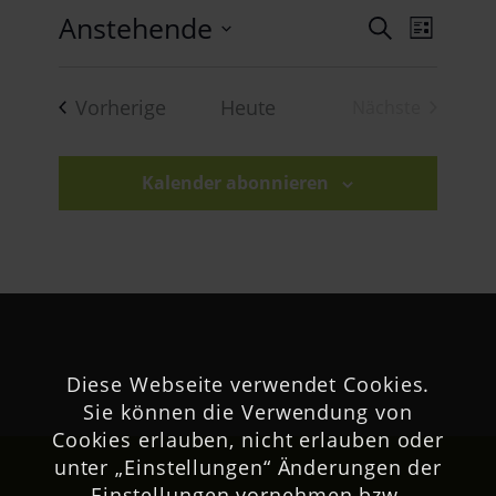
Veran
Anstehende
Verans
Suche
Liste
Ansich
Datum
Suche
Naviga
wählen.
Veranstaltungen
Vorherige
Heute
Nächste
und
Veranstaltu
Ansich
Kalender abonnieren
Naviga
Diese Webseite verwendet Cookies.
Sie können die Verwendung von
Cookies erlauben, nicht erlauben oder
unter „Einstellungen“ Änderungen der
Einstellungen vornehmen bzw.