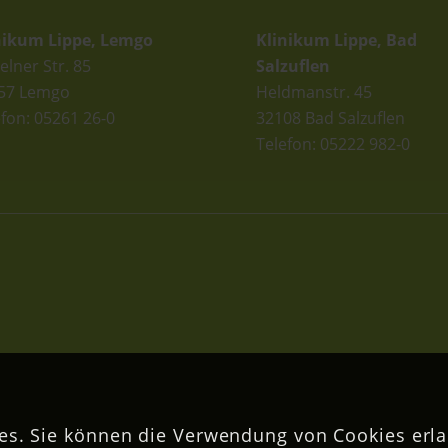
nikum Lippe, Lemgo
Klinikum Lippe, Bad
elner Str. 85
Salzuflen
57 Lemgo
Heldmanstr. 45
efon: 05261 26-0
32108 Bad Salzuflen
Telefon: 05222 982-0
s. Sie können die Verwendung von Cookies erla