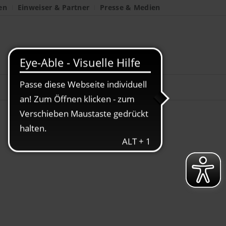
en
Einweiser & Partner
Presse & Medien
lasien