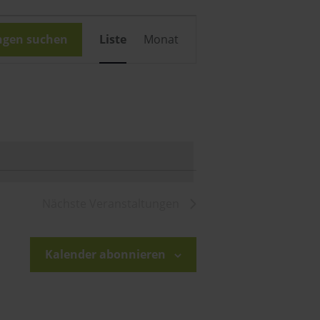
Veranstaltung
ngen suchen
Liste
Monat
Ansichten-
Navigation
Nächste
Veranstaltungen
Kalender abonnieren