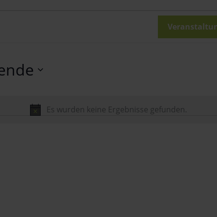
en
en
Veranstaltu
ende
Es wurden keine Ergebnisse gefunden.
Hinweis