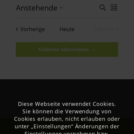
Veran
Anstehende
Verans
Suche
Liste
Ansich
Datum
Suche
Naviga
wählen.
Veranstaltungen
Vorherige
Heute
Nächste
und
Veranstaltu
Ansich
Kalender abonnieren
Naviga
Diese Webseite verwendet Cookies.
Sie können die Verwendung von
Cookies erlauben, nicht erlauben oder
unter „Einstellungen“ Änderungen der
Einstellungen vornehmen bzw.